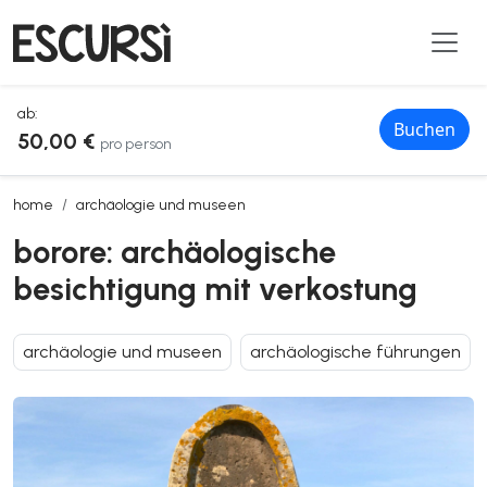
ab:
Buchen
50,00 €
pro person
borore: archäologische besichtigung mit verkostung
home
archäologie und museen
borore: archäologische
besichtigung mit verkostung
archäologie und museen
archäologische führungen