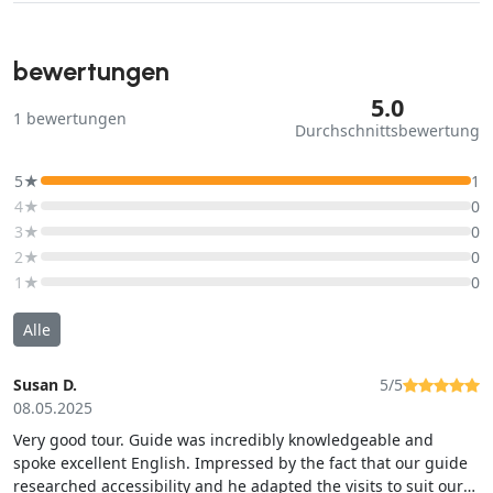
bewertungen
5.0
1
bewertungen
Durchschnittsbewertung
5★
1
4★
0
3★
0
2★
0
1★
0
Alle
Susan D.
5/5
08.05.2025
Very good tour. Guide was incredibly knowledgeable and
spoke excellent English. Impressed by the fact that our guide
researched accessibility and he adapted the visits to suit our