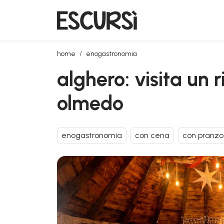
alghero: visita un rifugio di animali con pranzo o ce
home
enogastronomia
alghero: visita un 
olmedo
enogastronomia
con cena
con pranzo