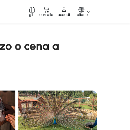
gift
carrello
accedi
italiano
nzo o cena a