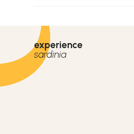
experience
sardinia