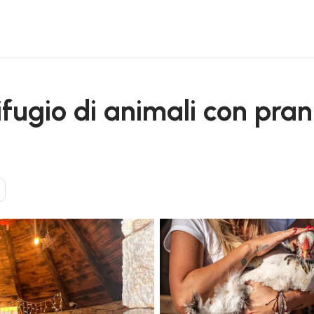
na a olmedo
rifugio di animali con pra