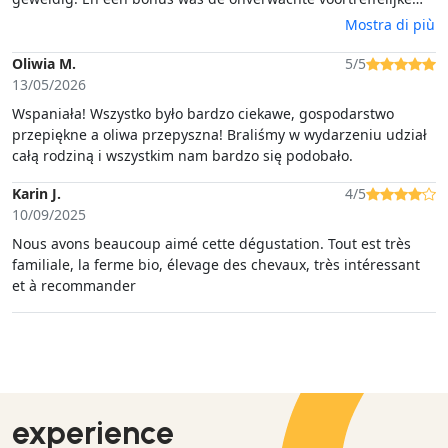
lunch. Echt een fantatische ervaring die ik iedereen aan kan
Mostra di più
raden.
Oliwia M.
5/5
13/05/2026
Wspaniała! Wszystko było bardzo ciekawe, gospodarstwo
przepiękne a oliwa przepyszna! Braliśmy w wydarzeniu udział
całą rodziną i wszystkim nam bardzo się podobało.
Karin J.
4/5
10/09/2025
Nous avons beaucoup aimé cette dégustation. Tout est très
familiale, la ferme bio, élevage des chevaux, très intéressant
et à recommander
experience