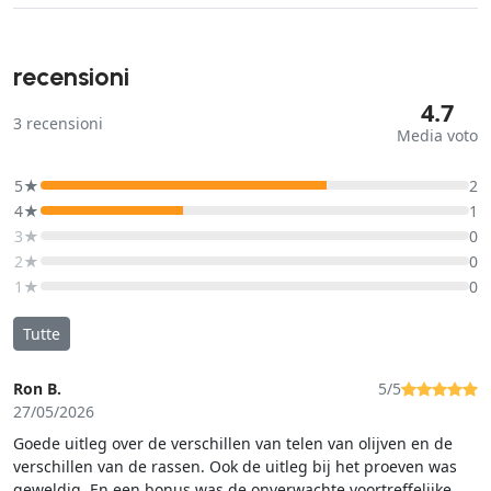
recensioni
4.7
3
recensioni
Media voto
5★
2
4★
1
3★
0
2★
0
1★
0
Tutte
Ron B.
5/5
27/05/2026
Goede uitleg over de verschillen van telen van olijven en de
verschillen van de rassen. Ook de uitleg bij het proeven was
geweldig. En een bonus was de onverwachte voortreffelijke