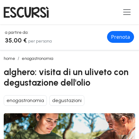
a partire da:
Prenota
35,00 €
per persona
alghero: visita di un uliveto con degustazione dell'olio
home
enogastronomia
alghero: visita di un uliveto con
degustazione dell'olio
enogastronomia
degustazioni