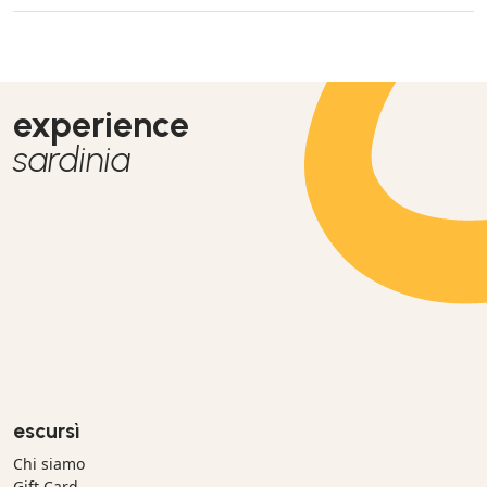
experience
sardinia
escursì
Chi siamo
Gift Card