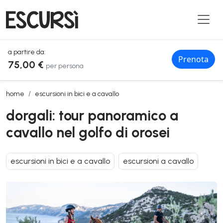
a partire da:
Prenota
75,00 €
per persona
dorgali: tour panoramico a cavallo nel golfo di orosei
home
escursioni in bici e a cavallo
dorgali: tour panoramico a
cavallo nel golfo di orosei
escursioni in bici e a cavallo
escursioni a cavallo