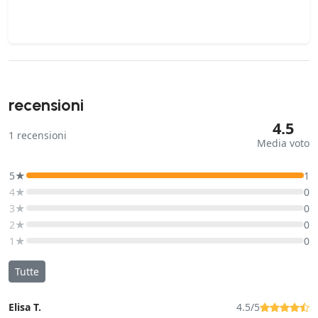
recensioni
4.5
1
recensioni
Media voto
5★
1
4★
0
3★
0
2★
0
1★
0
Tutte
Elisa T.
4.5/5