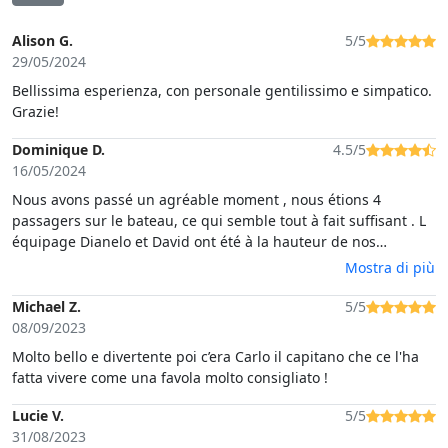
Alison G.
5/5
29/05/2024
Bellissima esperienza, con personale gentilissimo e simpatico.
Grazie!
Dominique D.
4.5/5
16/05/2024
Nous avons passé un agréable moment , nous étions 4
passagers sur le bateau, ce qui semble tout à fait suffisant . L
équipage Dianelo et David ont été à la hauteur de nos
attentes, très sympathiques et nous les félicitons pour leurs
Mostra di più
efforts au niveau de la langue française, car à part un peu d
anglais nous ne parlons pas italien et Danielio est au top. Le
Michael Z.
5/5
vin est bon et la charcuterie excellente. Un grand merci à
08/09/2023
notre équipage et bonne continuation.
Molto bello e divertente poi c’era Carlo il capitano che ce l'ha
fatta vivere come una favola molto consigliato !
Lucie V.
5/5
31/08/2023