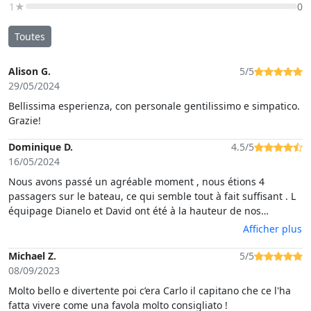
1★
0
Toutes
Alison G.
5/5
29/05/2024
Bellissima esperienza, con personale gentilissimo e simpatico.
Grazie!
Dominique D.
4.5/5
16/05/2024
Nous avons passé un agréable moment , nous étions 4
passagers sur le bateau, ce qui semble tout à fait suffisant . L
équipage Dianelo et David ont été à la hauteur de nos
attentes, très sympathiques et nous les félicitons pour leurs
Afficher plus
efforts au niveau de la langue française, car à part un peu d
anglais nous ne parlons pas italien et Danielio est au top. Le
Michael Z.
5/5
vin est bon et la charcuterie excellente. Un grand merci à
08/09/2023
notre équipage et bonne continuation.
Molto bello e divertente poi c’era Carlo il capitano che ce l'ha
fatta vivere come una favola molto consigliato !