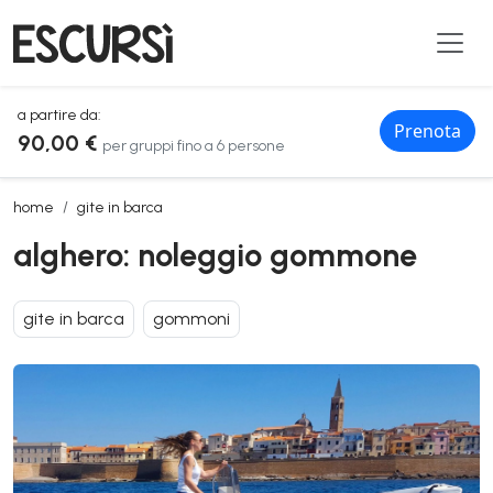
a partire da:
Prenota
90,00 €
per gruppi fino a 6 persone
alghero: noleggio gommone
home
gite in barca
alghero: noleggio gommone
gite in barca
gommoni