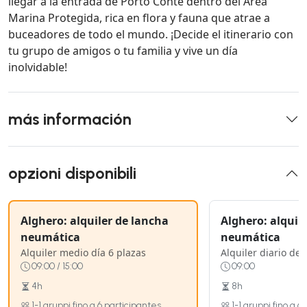
llegar a la entrada de Porto Conte dentro del Área
Marina Protegida, rica en flora y fauna que atrae a
buceadores de todo el mundo. ¡Decide el itinerario con
tu grupo de amigos o tu familia y vive un día
inolvidable!
más información
opzioni disponibili
Alghero: alquiler de lancha
Alghero: alquil
neumática
neumática
Alquiler medio día 6 plazas
Alquiler diario de 
09:00 / 15:00
09:00
4h
8h
1-1 gruppi fino a 6 participantes
1-1 gruppi fino a 6