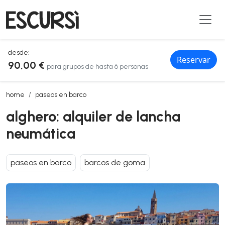
desde:
Reservar
90,00 €
para grupos de hasta 6 personas
alghero: alquiler de lancha neumática
home
paseos en barco
alghero: alquiler de lancha
neumática
paseos en barco
barcos de goma