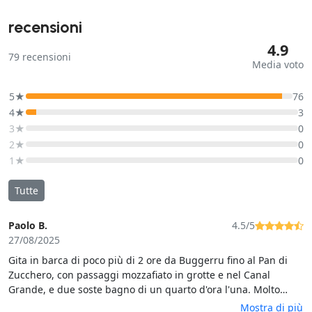
recensioni
4.9
79
recensioni
Media voto
5★
76
4★
3
3★
0
2★
0
1★
0
Tutte
Paolo B.
4.5/5
27/08/2025
Gita in barca di poco più di 2 ore da Buggerru fino al Pan di
Zucchero, con passaggi mozzafiato in grotte e nel Canal
Grande, e due soste bagno di un quarto d'ora l'una. Molto
soddisfatti, posti molto belli e passaggi in grotte e anfratti
Mostra di più