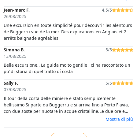
molto suggestivi. Importante: il gommone ospitava 12
persone, quindi niente sovraffollamento.
Jean-marc F.
4.5/5
26/08/2025
Une excursion en toute simplicité pour découvrir les alentours
de Buggerru vue de la mer. Des explications en Anglais et 2
arrêts baignade agréables.
Simona B.
5/5
13/08/2025
Bella escursione,. La guida molto gentile , ci ha raccontato un
po’ di storia di quel tratto dí costa
Sally F.
5/5
07/08/2025
Il tour della costa delle miniere è stato semplicemente
bellissimo.Si parte da Buggerru e si arriva fino a Porto Flavia,
con due soste per nuotare in acque cristalline.Le due ore e
mezza sono volate, grazie anche alle interessanti spiegazioni
Mostra di più
dello skipper Simone.Lo rifaremmo assolutamente