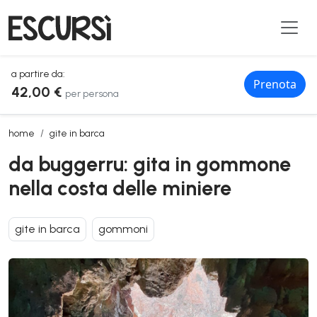
a partire da:
Prenota
42,00 €
per persona
da buggerru: gita in gommone nella costa delle miniere
home
gite in barca
da buggerru: gita in gommone
nella costa delle miniere
gite in barca
gommoni