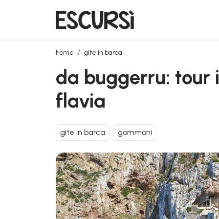
da buggerru: tour in gommone a pan di zucchero e p
home
gite in barca
da buggerru: tour
flavia
gite in barca
gommoni