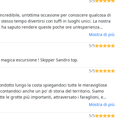
5/5
incredibile, un’ottima occasione per conoscere qualcosa di
 stesso tempo divertirsi con tuffi in luoghi unici. La nostra
, ha saputo rendere queste poche ore un’esperienza
ile, non il solito giro in barca.
Mostra di più
5/5
Splendida e magica escursione ! Skipper Sandro top.
5/5
ondotto lungo la costa spiegandoci tutte le meravigliose
ccontandoci anche un po' di storia del territorio. Siamo
utte le grotte più importanti, attraversato i faraglioni, e
to il Pan di Zucchero, che poi abbiamo anche
Mostra di più
ato. Siamo pure entrati nella baia di Cala Domestica, e
agni in calette riparate.Un' esperienza stupenda che è
5/5
rsi per chi vuole visitare questa zona della Sardegna.
ISSIMO!