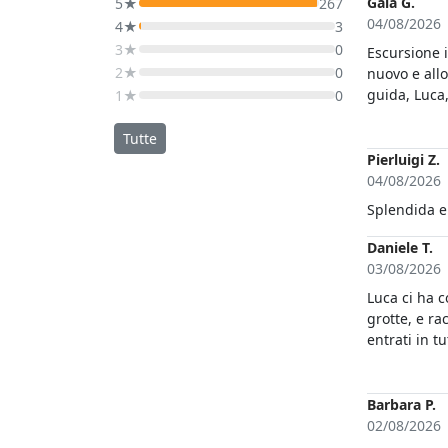
Gaia G.
5★
267
04/08/2026
4★
3
3★
0
Escursione 
2★
0
nuovo e allo
guida, Luca
1★
0
indimenticab
Tutte
Pierluigi Z.
04/08/2026
Daniele T.
03/08/2026
Luca ci ha c
grotte, e ra
entrati in t
passati sot
circumnavig
fatto due b
Barbara P.
d'obbligo fa
02/08/2026
CONSIGLIAT