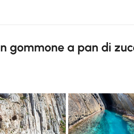
orto flavia
 in gommone a pan di zuc