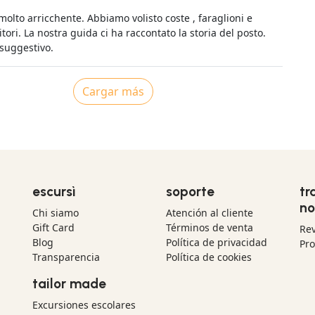
ISSIMO!
olto arricchente. Abbiamo volisto coste , faraglioni e
itori. La nostra guida ci ha raccontato la storia del posto.
 suggestivo.
Cargar más
escursì
soporte
tr
no
Chi siamo
Atención al cliente
Gift Card
Términos de venta
Re
Blog
Política de privacidad
Pr
Transparencia
Política de cookies
tailor made
Excursiones escolares