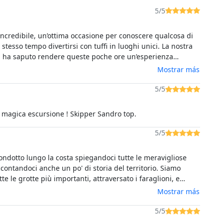
5/5
incredibile, un’ottima occasione per conoscere qualcosa di
 stesso tempo divertirsi con tuffi in luoghi unici. La nostra
, ha saputo rendere queste poche ore un’esperienza
ile, non il solito giro in barca.
Mostrar más
5/5
Splendida e magica escursione ! Skipper Sandro top.
5/5
ondotto lungo la costa spiegandoci tutte le meravigliose
ccontandoci anche un po' di storia del territorio. Siamo
utte le grotte più importanti, attraversato i faraglioni, e
to il Pan di Zucchero, che poi abbiamo anche
Mostrar más
ato. Siamo pure entrati nella baia di Cala Domestica, e
agni in calette riparate.Un' esperienza stupenda che è
5/5
rsi per chi vuole visitare questa zona della Sardegna.