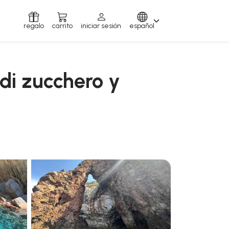
regalo
carrito
iniciar sesión
español
di zucchero y