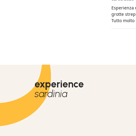
CONSIGLIAT
Esperienza m
grotte strep
Tutto molto
experience
sardinia