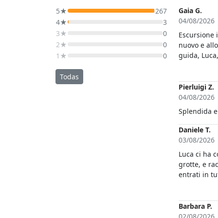
Gaia G.
5★
267
04/08/2026
4★
3
3★
0
Escursione 
2★
0
nuovo e allo
guida, Luca
1★
0
indimenticab
Todas
Pierluigi Z.
04/08/2026
Daniele T.
03/08/2026
Luca ci ha c
grotte, e ra
entrati in t
passati sot
circumnavig
fatto due b
Barbara P.
d'obbligo fa
02/08/2026