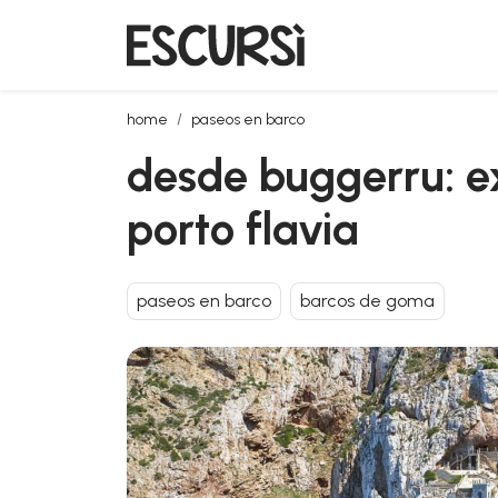
desde buggerru: excursión en lancha a pan di zucche
home
paseos en barco
desde buggerru: ex
porto flavia
paseos en barco
barcos de goma