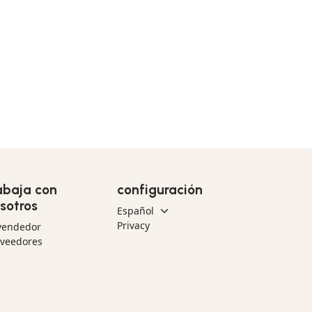
abaja con
configuración
sotros
Privacy
vendedor
oveedores