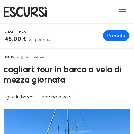
a partire da:
Prenota
45,00 €
per persona
cagliari: tour in barca a vela di mezza giornata
home
gite in barca
cagliari: tour in barca a vela di
mezza giornata
gite in barca
barche a vela