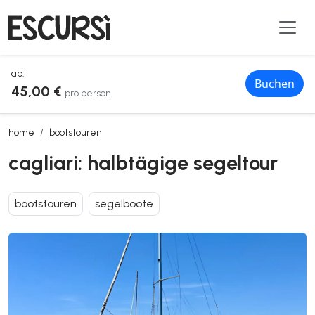
ab:
Buchen
45,00 €
pro person
cagliari: halbtägige segeltour
home
bootstouren
cagliari: halbtägige segeltour
bootstouren
segelboote