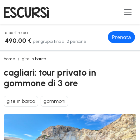
a partire da:
Prenota
490,00 €
per gruppi fino a 12 persone
cagliari: tour privato in gommone di 3 ore
home
gite in barca
cagliari: tour privato in
gommone di 3 ore
gite in barca
gommoni