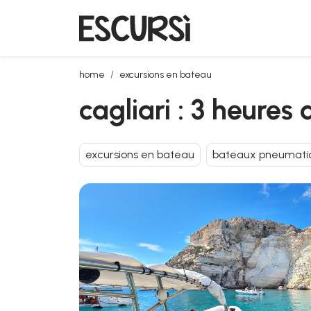
cagliari : 3 heures d'excursion privée en zodiac
home
excursions en bateau
cagliari : 3 heures
excursions en bateau
bateaux pneumati