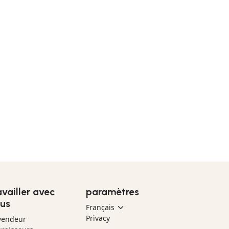
availler avec
paramètres
us
Privacy
vendeur