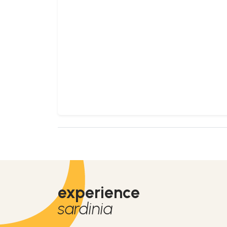
experience
sardinia