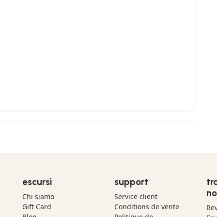
escursì
support
tr
no
Chi siamo
Service client
Gift Card
Conditions de vente
Re
Blog
Politique de