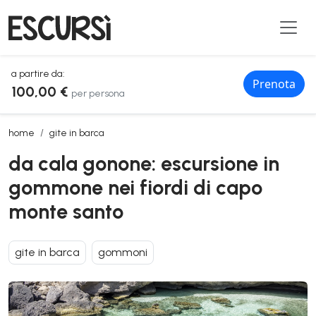
a partire da:
Prenota
100,00 €
per persona
da cala gonone: escursione in gommone nei fiordi di capo monte san
home
gite in barca
da cala gonone: escursione in
gommone nei fiordi di capo
monte santo
gite in barca
gommoni