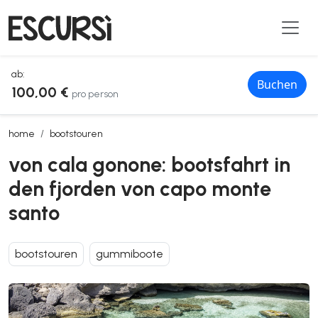
ab:
Buchen
100,00 €
pro person
von cala gonone: bootsfahrt in den fjorden von capo monte santo
home
bootstouren
von cala gonone: bootsfahrt in
den fjorden von capo monte
santo
bootstouren
gummiboote