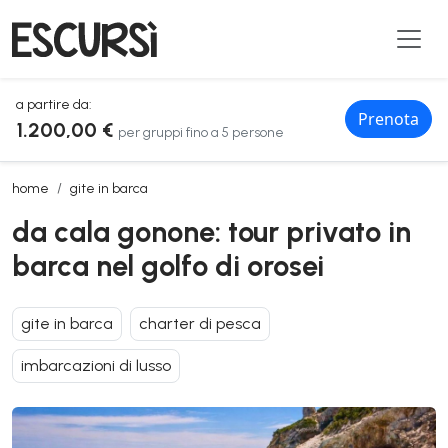
a partire da:
Prenota
1.200,00 €
per gruppi fino a 5 persone
da cala gonone: tour privato in barca nel golfo di orosei
home
gite in barca
da cala gonone: tour privato in
barca nel golfo di orosei
gite in barca
charter di pesca
imbarcazioni di lusso