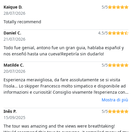
Kaique D.
5/5
28/07/2026
Totally recommend
Daniel C.
4.5/5
21/07/2026
Todo fue genial, antono fue un gran guia, hablaba español y
nos enseñó hasta una cueva!Repetiría sin dudarlo!
Matilde C.
5/5
20/07/2026
Esperienza meravigliosa, da fare assolutamente se si visita
l’isola… Lo skipper Francesco molto simpatico e disponibile ad
informazioni e curiosità! Consiglio vivamente l’esperienza con
loro.
Mostra di più
Inês P.
5/5
15/09/2025
The tour was amazing and the views were breathtaking!