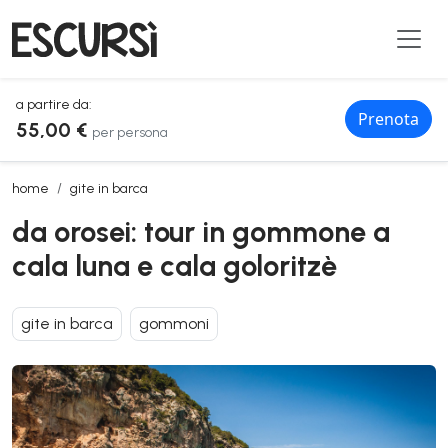
a partire da:
Prenota
55,00 €
per persona
da orosei: tour in gommone a cala luna e cala goloritzè
home
gite in barca
da orosei: tour in gommone a
cala luna e cala goloritzè
gite in barca
gommoni