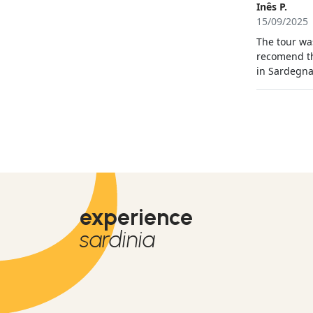
Inês P.
15/09/2025
The tour wa
recomend th
in Sardegn
experience
sardinia