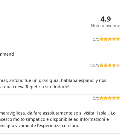
4.9
Note moyenne
5/5
commend
4.5/5
nial, antono fue un gran guia, hablaba español y nos
a una cueva!Repetiría sin dudarlo!
5/5
eravigliosa, da fare assolutamente se si visita l’isola… Lo
ncesco molto simpatico e disponibile ad informazioni e
onsiglio vivamente l’esperienza con loro.