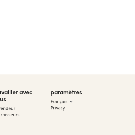
availler avec
paramètres
us
Privacy
vendeur
rnisseurs