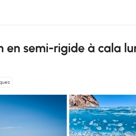
la goloritzè
n en semi-rigide à cala lu
ques