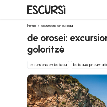
de orosei: excursion en semi-rigide à cala luna et ca
home
excursions en bateau
de orosei: excursio
goloritzè
excursions en bateau
bateaux pneumati