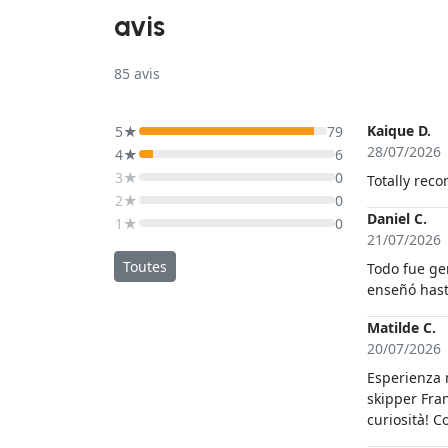
avis
85
avis
Kaique D.
5★
79
28/07/2026
4★
6
3★
0
Totally re
2★
0
Daniel C.
1★
0
21/07/2026
Toutes
Todo fue ge
enseñó hast
Matilde C.
20/07/2026
Esperienza m
skipper Fra
curiosità! C