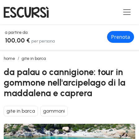
a partire da:
Prenota
100,00 €
per persona
da palau o cannigione: tour in gommone nell'arcipelago di la madda
home
gite in barca
da palau o cannigione: tour in
gommone nell'arcipelago di la
maddalena e caprera
gite in barca
gommoni