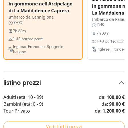
in gommone nell'Arcipelago
in gommone nel
di La Maddalena e Caprera
La Maddalena e
Imbarco da Cannigione
Imbarco da Palau
10:00
10:15
7h 30m
7h 30m
1-48 partecipanti
1-48 partecipanti
Inglese, Francese, Spagnolo,
Inglese, Francese
Italiano
listino prezzi
Adulti (età: 10 - 99)
da:
100,00 €
Bambini (età: 0 - 9)
da:
90,00 €
Tour Privato
da:
1.200,00 €
Vedi tutti i prezzi