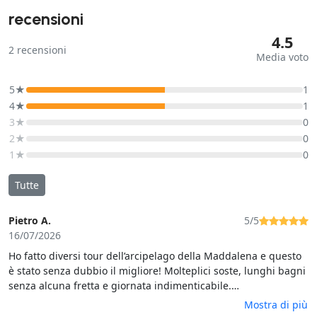
recensioni
4.5
2
recensioni
Media voto
5★
1
4★
1
3★
0
2★
0
1★
0
Tutte
Pietro A.
5/5
16/07/2026
Ho fatto diversi tour dell’arcipelago della Maddalena e questo
è stato senza dubbio il migliore! Molteplici soste, lunghi bagni
senza alcuna fretta e giornata indimenticabile.
Consigliatissimo!!
Mostra di più