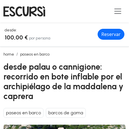
desde:
Reservar
100,00 €
por persona
desde palau o cannigione: recorrido en bote inflable por el archipi
home
paseos en barco
desde palau o cannigione:
recorrido en bote inflable por el
archipiélago de la maddalena y
caprera
paseos en barco
barcos de goma