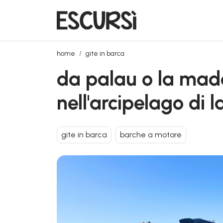
da palau o la maddalena: escursione in motoscafo n
home
gite in barca
da palau o la mad
nell'arcipelago di
gite in barca
barche a motore