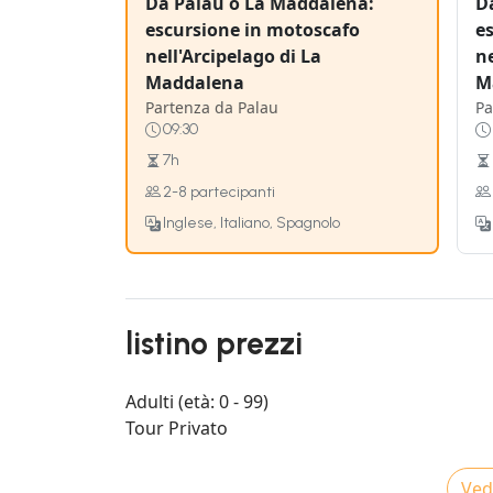
Da Palau o La Maddalena:
D
escursione in motoscafo
e
nell'Arcipelago di La
ne
Maddalena
M
Partenza da Palau
Pa
09:30
7h
2-8 partecipanti
Inglese, Italiano, Spagnolo
listino prezzi
Adulti (età: 0 - 99)
Tour Privato
Vedi