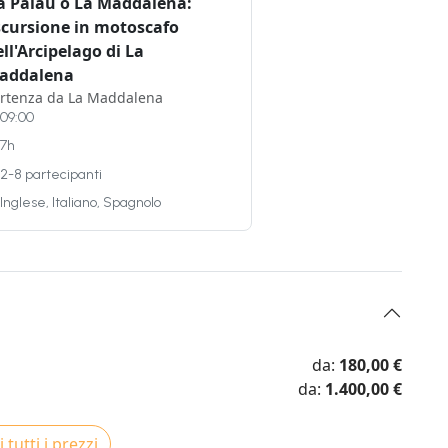
a Palau o La Maddalena:
scursione in motoscafo
ll'Arcipelago di La
addalena
rtenza da La Maddalena
09:00
7h
2-8 partecipanti
Inglese, Italiano, Spagnolo
da:
180,00 €
da:
1.400,00 €
 tutti i prezzi