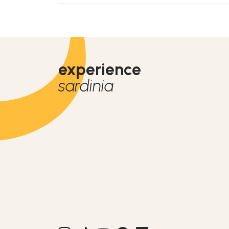
experience
sardinia