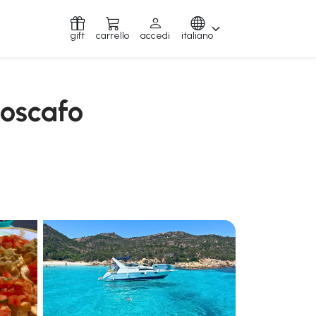
gift
carrello
accedi
italiano
toscafo