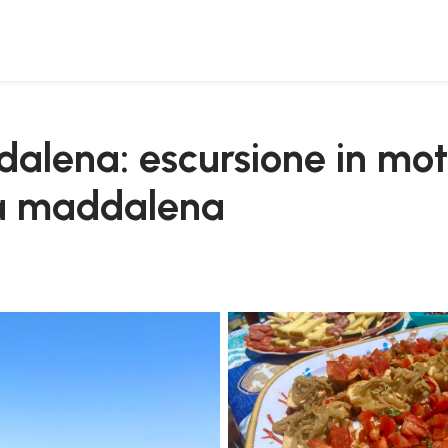
ell'arcipelago di la maddalena
dalena: escursione in mo
 la maddalena