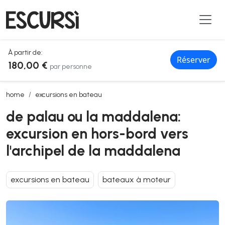
À partir de:
Réserver
180,00 €
par personne
de palau ou la maddalena: excursion en hors-bord vers l'archipel d
home
excursions en bateau
de palau ou la maddalena:
excursion en hors-bord vers
l'archipel de la maddalena
excursions en bateau
bateaux à moteur