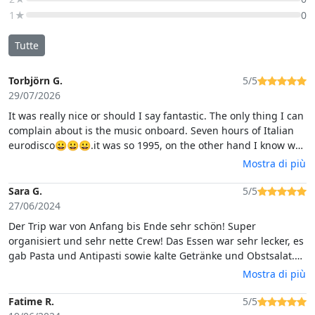
1★
0
Tutte
Torbjörn G.
5/5
29/07/2026
It was really nice or should I say fantastic. The only thing I can
complain about is the music onboard. Seven hours of Italian
eurodisco😀😀😀.it was so 1995, on the other hand I know we
are in Italy so I guess it’s totally normal. The crew was topclass
Mostra di più
and the food was fantastic.
Sara G.
5/5
27/06/2024
Der Trip war von Anfang bis Ende sehr schön! Super
organisiert und sehr nette Crew! Das Essen war sehr lecker, es
gab Pasta und Antipasti sowie kalte Getränke und Obstsalat.
Da nur weitere 10 Personen mit an Bord waren, hatte jeder
Mostra di più
genug Platz und es wurde für jeden gesorgt. Die Badestopps
waren sehr gut ausgewählt. Wir würden immer wieder diesen
Fatime R.
5/5
Trip machen! Danke Andrea!