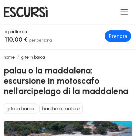
a partire da:
Prenota
110,00 €
per persona
palau o la maddalena: escursione in motoscafo nell'arcipelago di l
home
gite in barca
palau o la maddalena:
escursione in motoscafo
nell'arcipelago di la maddalena
gite in barca
barche a motore