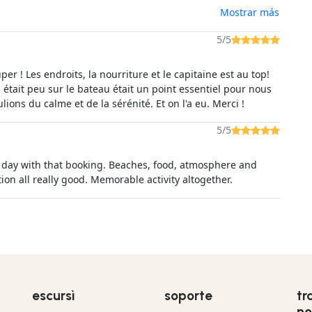
 hatte jeder genug Platz und es wurde für jeden gesorgt.
Mostrar más
opps waren sehr gut ausgewählt. Wir würden immer wieder
 machen! Danke Andrea!
5/5
uper ! Les endroits, la nourriture et le capitaine est au top!
n était peu sur le bateau était un point essentiel pour nous
lions du calme et de la sérénité. Et on l'a eu. Merci !
5/5
 day with that booking. Beaches, food, atmosphere and
on all really good. Memorable activity altogether.
escursì
soporte
tr
no