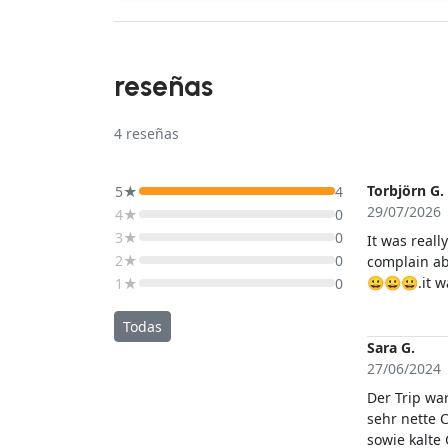
reseñas
4
reseñas
Torbjörn G.
5★
4
29/07/2026
4★
0
3★
0
It was reall
2★
0
complain ab
😀😀😀.it wa
1★
0
guess it’s 
fantastic.
Todas
Sara G.
27/06/2024
Der Trip wa
sehr nette 
sowie kalte