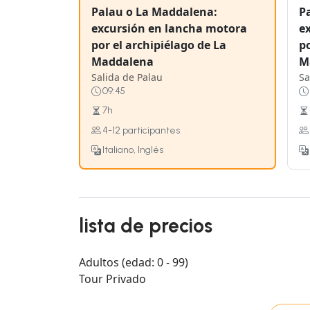
Palau o La Maddalena:
P
excursión en lancha motora
e
por el archipiélago de La
po
Maddalena
M
Salida de Palau
Sa
09:45
7h
4-12 participantes
Italiano, Inglés
lista de precios
Adultos (edad: 0 - 99)
Tour Privado