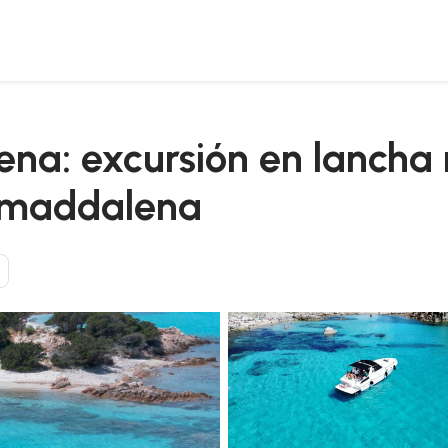
or el archipiélago de la maddalena
na: excursión en lancha 
a maddalena