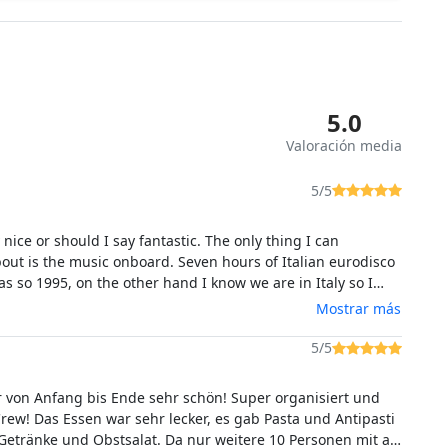
5.0
Valoración media
5/5
y nice or should I say fantastic. The only thing I can
out is the music onboard. Seven hours of Italian eurodisco
s so 1995, on the other hand I know we are in Italy so I
totally normal. The crew was topclass and the food was
Mostrar más
5/5
r von Anfang bis Ende sehr schön! Super organisiert und
Crew! Das Essen war sehr lecker, es gab Pasta und Antipasti
 Getränke und Obstsalat. Da nur weitere 10 Personen mit an