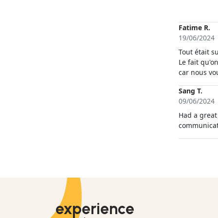
Bord waren,
Die Badest
diesen Trip
Fatime R.
19/06/2024
Tout était s
Le fait qu'o
car nous vou
Sang T.
09/06/2024
Had a great
communicati
experience