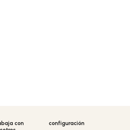
abaja con
configuración
sotros