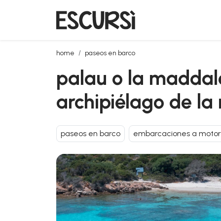
palau o la maddalena: excursión en lancha motora p
home
paseos en barco
palau o la maddale
archipiélago de l
paseos en barco
embarcaciones a motor