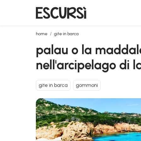
palau o la maddalena: tour in gommone di 4 ore nel
home
gite in barca
palau o la maddal
nell'arcipelago di
gite in barca
gommoni