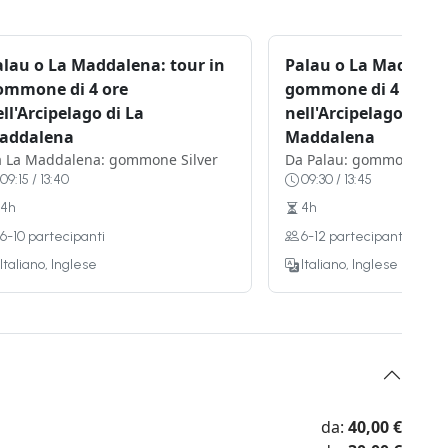
alau o La Maddalena: tour in
Palau o La Maddalen
ommone di 4 ore
gommone di 4 ore
ll'Arcipelago di La
nell'Arcipelago di La
addalena
Maddalena
 La Maddalena: gommone Silver
Da Palau: gommone Gol
09:15 / 13:40
09:30 / 13:45
4h
4h
6-10 partecipanti
6-12 partecipanti
Italiano, Inglese
Italiano, Inglese
da:
40,00 €