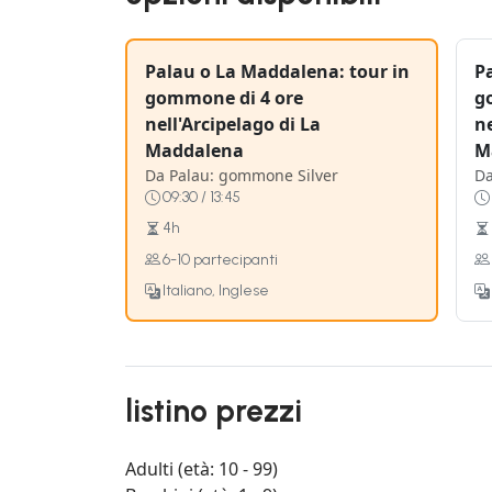
Palau o La Maddalena: tour in
P
gommone di 4 ore
g
nell'Arcipelago di La
ne
Maddalena
M
Da Palau: gommone Silver
Da
09:30 / 13:45
4h
6-10 partecipanti
Italiano, Inglese
listino prezzi
Adulti (età: 10 - 99)