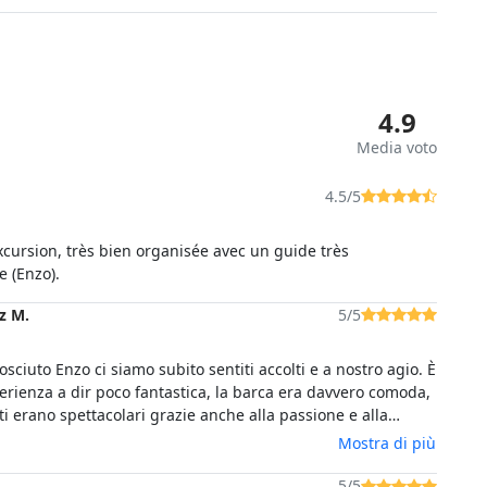
4.9
Media voto
4.5/5
xcursion, très bien organisée avec un guide très
 (Enzo).
z M.
5/5
ciuto Enzo ci siamo subito sentiti accolti e a nostro agio. È
erienza a dir poco fantastica, la barca era davvero comoda,
tati erano spettacolari grazie anche alla passione e alla
el nostro capitano Enzo che ci teniamo tantissimo a
Mostra di più
di cuore. È un’esperienza che consigliamo a tutti di fare!
5/5