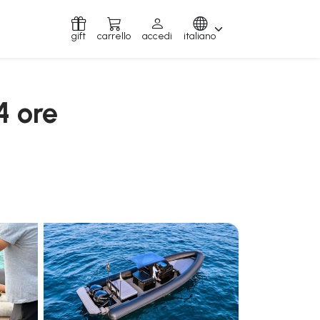
gift
carrello
accedi
italiano
4 ore