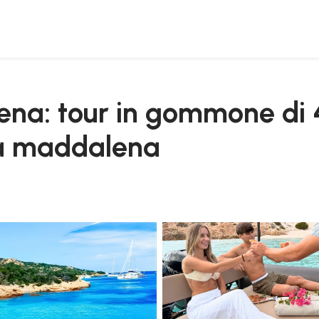
l'arcipelago di la maddalena
ena: tour in gommone di 
 la maddalena