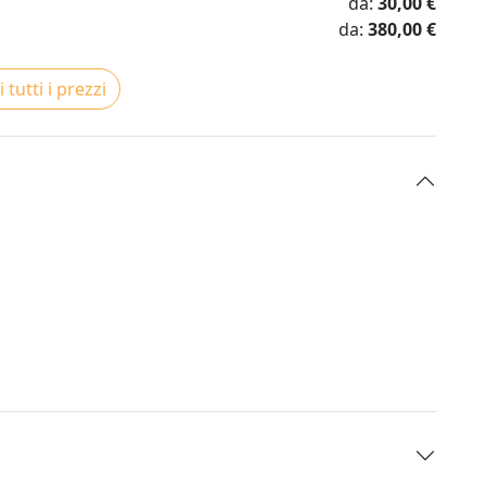
da:
30,00 €
da:
380,00 €
 tutti i prezzi