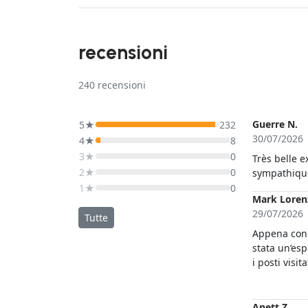
recensioni
240
recensioni
Guerre N.
5★
232
30/07/2026
4★
8
3★
0
Très belle e
2★
0
sympathique
1★
0
Mark Loren
29/07/2026
Tutte
Appena conos
stata un’esp
i posti visi
dedizione d
ringraziare 
Anett Z.