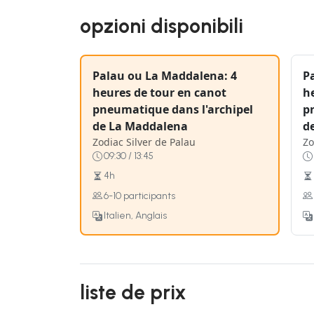
opzioni disponibili
Palau ou La Maddalena: 4
P
heures de tour en canot
h
pneumatique dans l'archipel
p
de La Maddalena
d
Zodiac Silver de Palau
Zo
09:30 / 13:45
4h
6-10 participants
Italien, Anglais
liste de prix