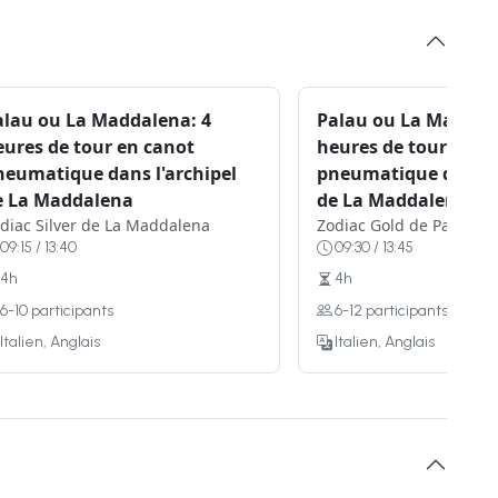
alau ou La Maddalena: 4
Palau ou La Maddale
eures de tour en canot
heures de tour en c
neumatique dans l'archipel
pneumatique dans l'
e La Maddalena
de La Maddalena
diac Silver de La Maddalena
Zodiac Gold de Palau
09:15 / 13:40
09:30 / 13:45
4h
4h
6-10 participants
6-12 participants
Italien, Anglais
Italien, Anglais