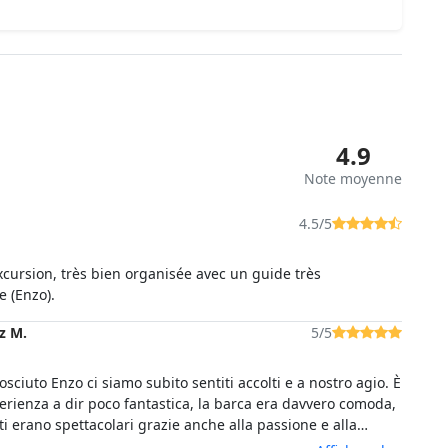
4.9
Note moyenne
4.5/5
xcursion, très bien organisée avec un guide très
 (Enzo).
z M.
5/5
ciuto Enzo ci siamo subito sentiti accolti e a nostro agio. È
erienza a dir poco fantastica, la barca era davvero comoda,
tati erano spettacolari grazie anche alla passione e alla
el nostro capitano Enzo che ci teniamo tantissimo a