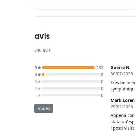
avis
240
avis
Guerre N.
5★
232
30/07/2026
4★
8
3★
0
Très belle e
2★
0
sympathique
1★
0
Mark Loren
29/07/2026
Toutes
Appena conos
stata un’esp
i posti visi
dedizione d