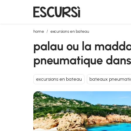
palau ou la maddalena: 4 heures de tour en canot 
home
excursions en bateau
palau ou la maddal
pneumatique dans 
excursions en bateau
bateaux pneumati