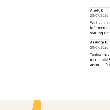
ringraziare 
Anett Z.
28/07/2026
We had an i
informed us
starting ti
Assunta E.
28/07/2026
Tantissimi c
incredibili!
ancora più b