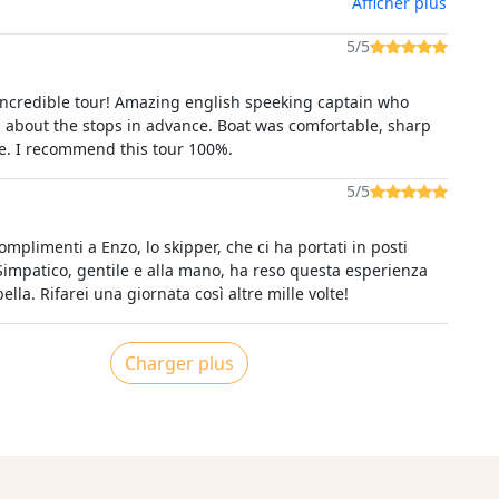
Afficher plus
di cuore. È un’esperienza che consigliamo a tutti di fare!
5/5
ncredible tour! Amazing english speeking captain who
 about the stops in advance. Boat was comfortable, sharp
me. I recommend this tour 100%.
5/5
omplimenti a Enzo, lo skipper, che ci ha portati in posti
 Simpatico, gentile e alla mano, ha reso questa esperienza
ella. Rifarei una giornata così altre mille volte!
Charger plus