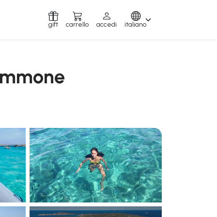
gift
carrello
accedi
italiano
 gommone