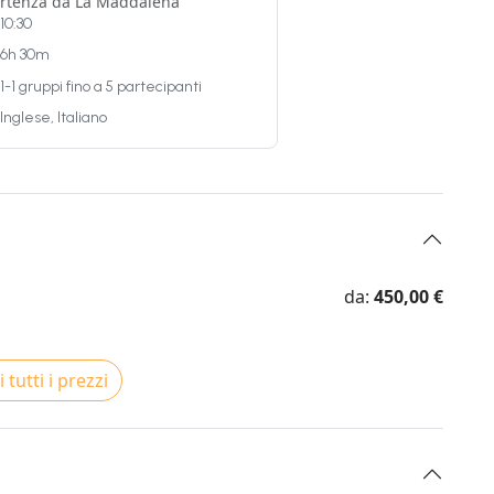
rtenza da La Maddalena
10:30
6h 30m
1-1 gruppi fino a 5 partecipanti
Inglese, Italiano
da:
450,00 €
 tutti i prezzi