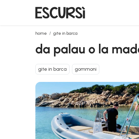
da palau o la maddalena: tour privato in gommone
home
gite in barca
da palau o la mad
gite in barca
gommoni