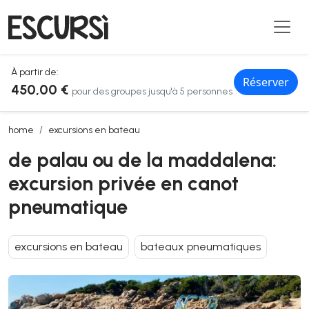
À partir de:
Réserver
450,00 €
pour des groupes jusqu'à 5 personnes
de palau ou de la maddalena: excursion privée en canot pneumati
home
excursions en bateau
de palau ou de la maddalena:
excursion privée en canot
pneumatique
excursions en bateau
bateaux pneumatiques