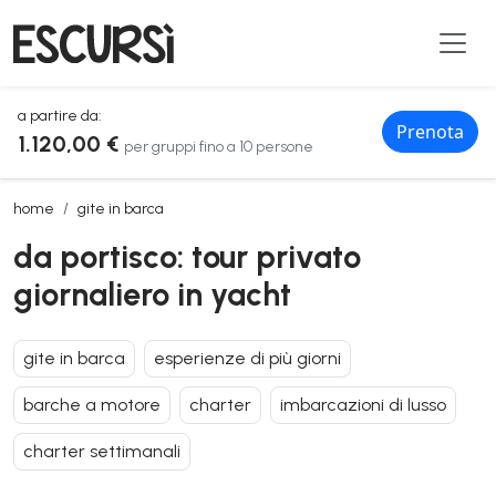
a partire da:
Prenota
1.120,00 €
per gruppi fino a 10 persone
da portisco: tour privato giornaliero in yacht
home
gite in barca
da portisco: tour privato
giornaliero in yacht
gite in barca
esperienze di più giorni
barche a motore
charter
imbarcazioni di lusso
charter settimanali