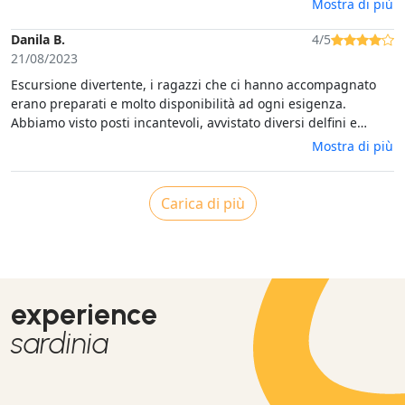
Mostra di più
over felt very safe with Laura on the tour. She showed us
stunning caves and we went to a nice private beach at the end
Danila B.
4/5
to have some snacks and drinks. The tour was absolutely
21/08/2023
worth the money!! We highly recommend to do the tour.
Escursione divertente, i ragazzi che ci hanno accompagnato
erano preparati e molto disponibilità ad ogni esigenza.
Abbiamo visto posti incantevoli, avvistato diversi delfini e
gustato un ottimo aperitivo! Da fare!!!
Mostra di più
Carica di più
experience
sardinia