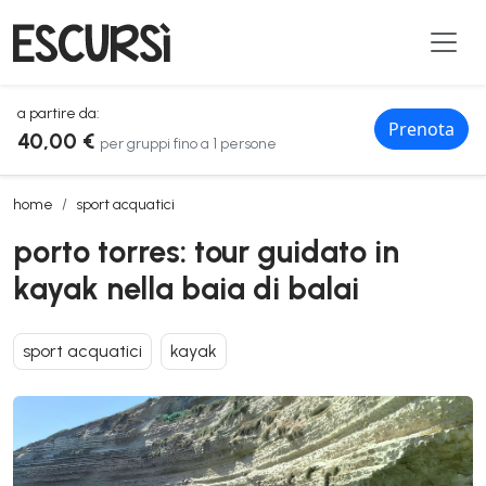
a partire da:
Prenota
40,00 €
per gruppi fino a 1 persone
porto torres: tour guidato in kayak nella baia di balai
home
sport acquatici
porto torres: tour guidato in
kayak nella baia di balai
sport acquatici
kayak