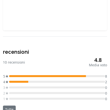
recensioni
4.8
10
recensioni
Media voto
5★
8
4★
2
3★
0
2★
0
1★
0
Tutte