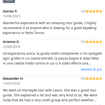
Garren P.
5/5
19/08/2025
Wonderful experience with an amazing tour guide, I highly
recommend it to anyone who is looking for a good kayaking
experience in Porto Torres.
Arianna G.
5/5
23/08/2024
Un'esperienza unica, la guida molto competente ci ha spiegato
ogni grotta in cui siamo entrate, la pausa bagno è stata fatta
in una caletta molto carina in cui ci è stato offerta una
merenda, acque limpide ed esperienza fantastica. Molto
Mostra di più
consigliata
Alexander H.
5/5
15/05/2024
We went on the kayak tour with Laura. She was a great tour
guide. She explained a lot and was very kind to us. We were
lucky that we had a very small group and perfect weather
conditions to do the tour. We were given life jackets and all