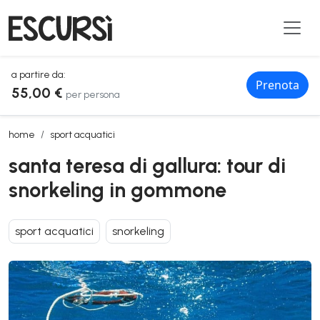
a partire da:
Prenota
55,00 €
per persona
santa teresa di gallura: tour di snorkeling in gommone
home
sport acquatici
santa teresa di gallura: tour di
snorkeling in gommone
sport acquatici
snorkeling