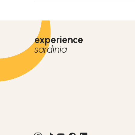
experience
sardinia