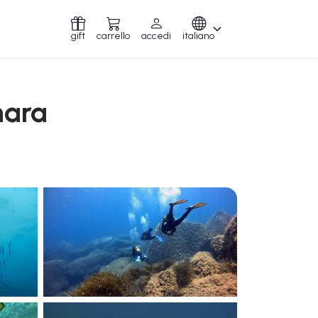
gift
carrello
accedi
italiano
nara