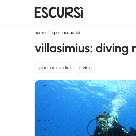
villasimius: diving nella costa di capo carbonara
home
sport acquatici
villasimius: diving
sport acquatici
diving