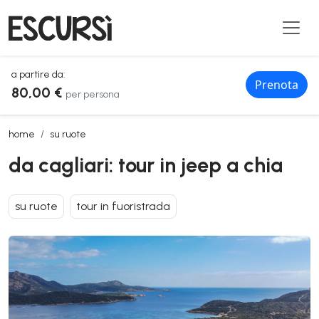
a partire da:
Prenota
80,00 €
per persona
da cagliari: tour in jeep a chia
home
su ruote
da cagliari: tour in jeep a chia
su ruote
tour in fuoristrada