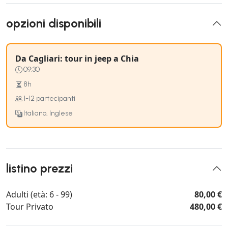
opzioni disponibili
Da Cagliari: tour in jeep a Chia
09:30
8h
1-12 partecipanti
Italiano, Inglese
listino prezzi
Adulti (età: 6 - 99)
80,00 €
Tour Privato
480,00 €