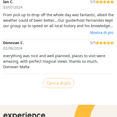
Ian C.
5/5
03/07/2024
From pick up to drop off the whole day was fantastic, albeit the
weather could of been better....Our guide/host Fernandes kept
our group up to speed on all local history and his knowledge
of wild plants/trees second to none.This trip highly
Mostra di più
recommended.Next time will do the tour in the opposite
direction.Ian & RominaMaltaJuly 2024
Donovan C.
5/5
02/06/2024
everything was nice and well planned, places to visit were
amazing, with perfect magical views. thanks so much,
Donovan Malta
Carica di più
experience