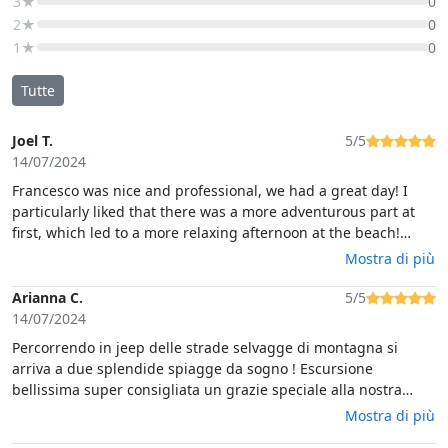
3★
0
2★
0
1★
0
Tutte
Joel T.
5/5
14/07/2024
Francesco was nice and professional, we had a great day! I
particularly liked that there was a more adventurous part at
first, which led to a more relaxing afternoon at the beach!
Highly recommended
Mostra di più
Arianna C.
5/5
14/07/2024
Percorrendo in jeep delle strade selvagge di montagna si
arriva a due splendide spiagge da sogno ! Escursione
bellissima super consigliata un grazie speciale alla nostra
guida Emilio che è stato estremamente gentile e simpatico
Mostra di più