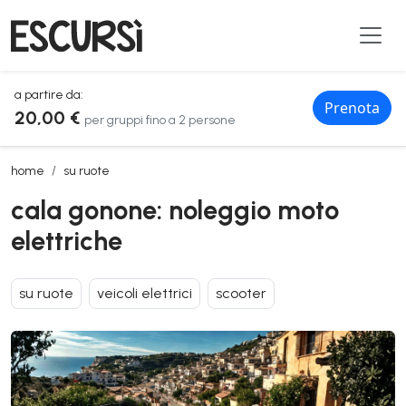
a partire da:
Prenota
20,00 €
per gruppi fino a 2 persone
cala gonone: noleggio moto elettriche
home
su ruote
cala gonone: noleggio moto
elettriche
su ruote
veicoli elettrici
scooter