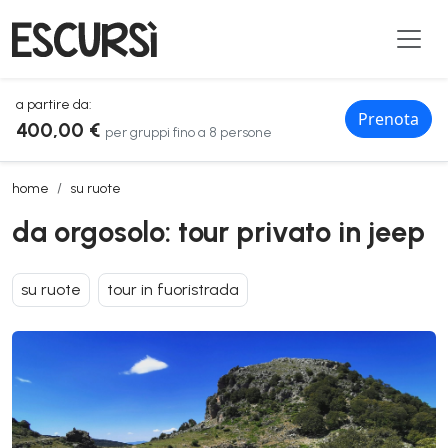
a partire da:
Prenota
400,00 €
per gruppi fino a 8 persone
da orgosolo: tour privato in jeep
home
su ruote
da orgosolo: tour privato in jeep
su ruote
tour in fuoristrada