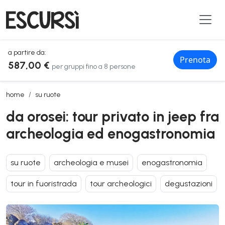
a partire da:
Prenota
587,00 €
per gruppi fino a 8 persone
da orosei: tour privato in jeep fra archeologia ed enogastronomia
home
su ruote
da orosei: tour privato in jeep fra
archeologia ed enogastronomia
su ruote
archeologia e musei
enogastronomia
tour in fuoristrada
tour archeologici
degustazioni