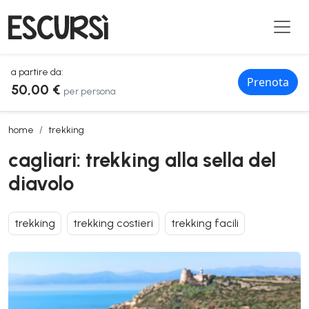
a partire da:
Prenota
50,00 €
per persona
cagliari: trekking alla sella del diavolo
home
trekking
cagliari: trekking alla sella del
diavolo
trekking
trekking costieri
trekking facili