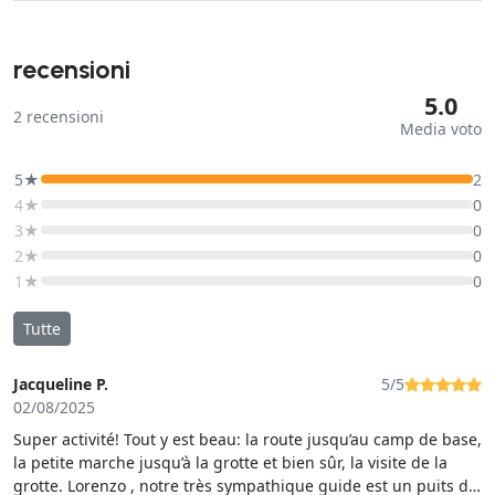
recensioni
5.0
2
recensioni
Media voto
5★
2
4★
0
3★
0
2★
0
1★
0
Tutte
Jacqueline P.
5/5
02/08/2025
Super activité! Tout y est beau: la route jusqu’au camp de base,
la petite marche jusqu’à la grotte et bien sûr, la visite de la
grotte. Lorenzo , notre très sympathique guide est un puits de