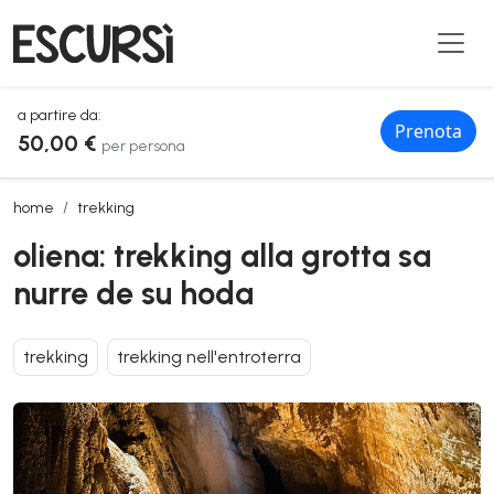
a partire da:
Prenota
50,00 €
per persona
oliena: trekking alla grotta sa nurre de su hoda
home
trekking
oliena: trekking alla grotta sa
nurre de su hoda
trekking
trekking nell'entroterra