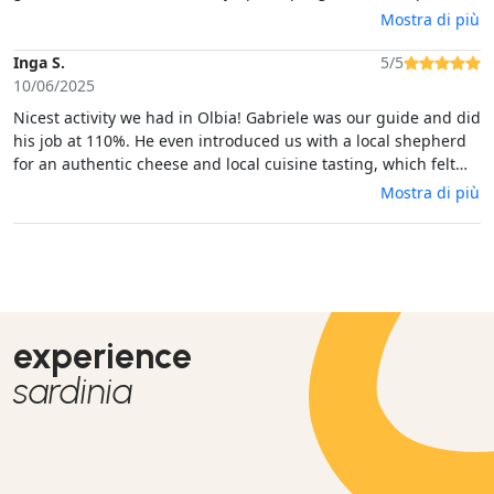
sciences, nous avons appris plein de choses! La visite de la
Mostra di più
grotte est spectaculaire et de n’être que nous dans cette
cathédrale immense et obscure était magique! Merci Lorenzo!
Inga S.
5/5
A recommander!
10/06/2025
Nicest activity we had in Olbia! Gabriele was our guide and did
his job at 110%. He even introduced us with a local shepherd
for an authentic cheese and local cuisine tasting, which felt
like we are on Discovery channel experiencing Sardinia as it
Mostra di più
really is. The cave was very impressive, and Gabriele is a great
photographer and took many super good pictures of me and
my husband. Top memories, max recommend!
experience
sardinia