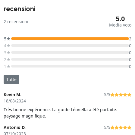
recensioni
5.0
2
recensioni
Media voto
5★
2
4★
0
3★
0
2★
0
1★
0
Tutte
Kevin M.
5/5
18/08/2024
Très bonne expérience. La guide Léonella a été parfaite.
paysage magnifique.
Antonio D.
5/5
07/10/2023