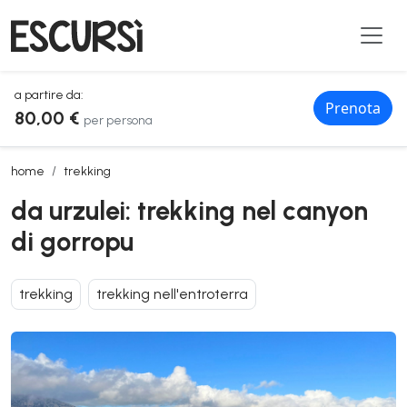
a partire da:
Prenota
80,00 €
per persona
da urzulei: trekking nel canyon di gorropu
home
trekking
da urzulei: trekking nel canyon
di gorropu
trekking
trekking nell'entroterra