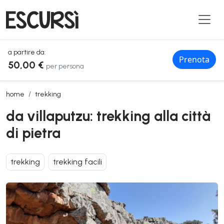
a partire da:
Prenota
50,00 €
per persona
da villaputzu: trekking alla città di pietra
home
trekking
da villaputzu: trekking alla città
di pietra
trekking
trekking facili