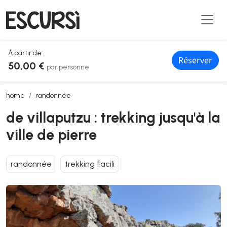
À partir de:
Réserver
50,00 €
par personne
de villaputzu : trekking jusqu'à la ville de pierre
home
randonnée
de villaputzu : trekking jusqu'à la
ville de pierre
randonnée
trekking facili