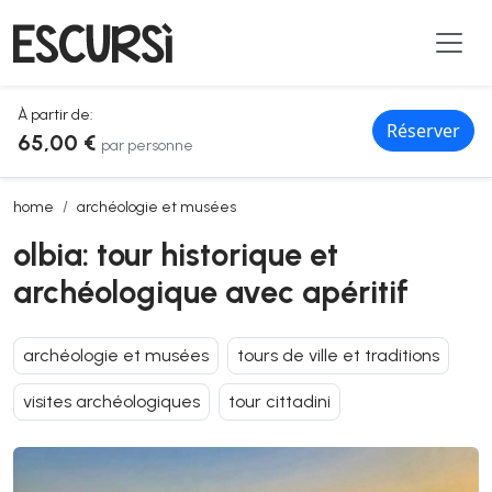
À partir de:
Réserver
65,00 €
par personne
olbia: tour historique et archéologique avec apéritif
home
archéologie et musées
olbia: tour historique et
archéologique avec apéritif
archéologie et musées
tours de ville et traditions
visites archéologiques
tour cittadini