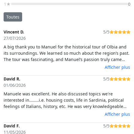
1★
0
Toutes
Vincent D.
5/5
27/07/2026
A big thank you to Manuel for the historical tour of Olbia and
its surroundings. We learned so much about the region’s past.
The tour was fascinating, and Manuel’s passion truly came
through in his explanations.A rich and rewarding experience
Afficher plus
that I highly recommend!
David R.
5/5
01/06/2026
Manuele was excellent. He also discussed topics we're
interested in........i.e. housing costs, life in Sardinia, political
feelings of Italians, history, etc. He was very knowledgeable
about the sites we visited. Also great aperitif. We also meet his
Afficher plus
partner in their business, Francesca. She was delightful. VERY
nice people. Very professional but showed their great
David F.
5/5
personality. A truly fine day!!!!! Would recommend this tour
11/05/2026