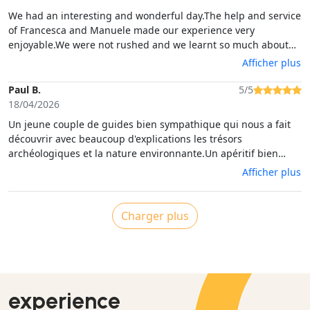
whole heartedly.....
We had an interesting and wonderful day.The help and service
of Francesca and Manuele made our experience very
enjoyable.We were not rushed and we learnt so much about
Sardinia and its people.Well recommended for everyone.We
Afficher plus
had a day of hospitality and generosity.
Paul B.
5/5
18/04/2026
Un jeune couple de guides bien sympathique qui nous a fait
découvrir avec beaucoup d'explications les trésors
archéologiques et la nature environnante.Un apéritif bien
accompagné de différentes spécialités préparées par une
Afficher plus
dame bien chaleureuse au milieu de son magnifique jardin où
la nature se développe librement.
Charger plus
experience