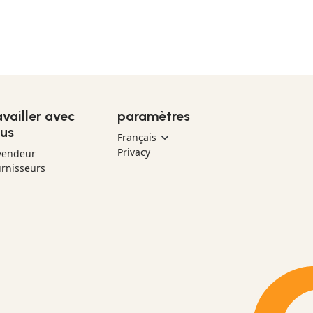
availler avec
paramètres
us
Privacy
vendeur
rnisseurs