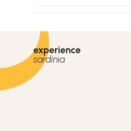
experience
sardinia