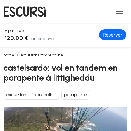
À partir de:
Réserver
120,00 €
par personne
castelsardo: vol en tandem en parapente à littigheddu
home
excursions d'adrénaline
castelsardo: vol en tandem en
parapente à littigheddu
excursions d'adrénaline
parapente