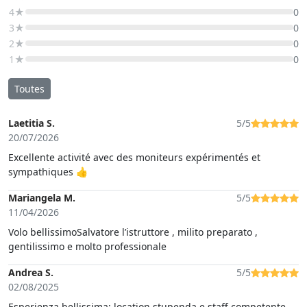
4★
0
3★
0
2★
0
1★
0
Toutes
Laetitia S.
5/5
20/07/2026
Excellente activité avec des moniteurs expérimentés et
sympathiques 👍
Mariangela M.
5/5
11/04/2026
Volo bellissimoSalvatore l’istruttore , milito preparato ,
gentilissimo e molto professionale
Andrea S.
5/5
02/08/2025
Esperienza bellissima; location stupenda e staff competente,