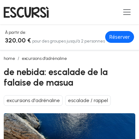
À partir de:
Réserver
320,00 €
pour des groupes jusqu'à 2 personnes
de nebida: escalade de la falaise de masua
home
excursions d'adrénaline
de nebida: escalade de la
falaise de masua
excursions d'adrénaline
escalade / rappel