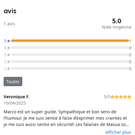
avis
5.0
1
avis
Note moyenne
5★
1
4★
0
3★
0
2★
0
1★
0
Toutes
Veronique F.
5/5
10/04/2025
Marco est un super guide. Sympathique et bon sens de
l’humour. Je me suis sentie à l’aise d’exprimer mes craintes et
je me suis aussi sentie en sécurité! Les falaises de Masua sont
magnifiques, il faisait un super beau soleil. Journée
Afficher plus