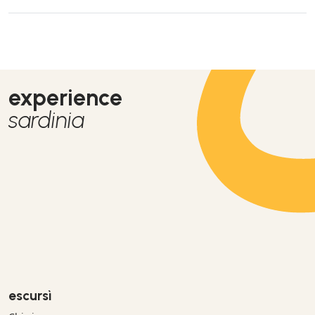
mémorable
experience
sardinia
escursì