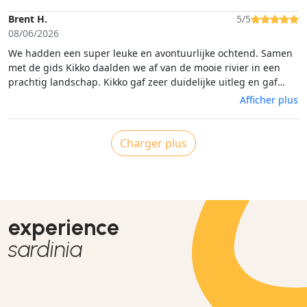
Brent H.
5/5
08/06/2026
We hadden een super leuke en avontuurlijke ochtend. Samen
met de gids Kikko daalden we af van de mooie rivier in een
prachtig landschap. Kikko gaf zeer duidelijke uitleg en gaf
deskundige begeleiding. Hij heeft ook humor, dat maakt de
Afficher plus
ervaring nog veel leuker. Adrenaline kom je niet te kort, super
leuke afwisseling tussen abseilen, springen en glijden. We
vonden het super. De tocht naar het startpunt met de 4x4 is
Charger plus
ook super leuk. Spullen worden veilig bewaard in de wagen
tijdens de canyoning.
experience
sardinia