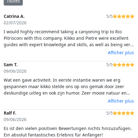
Toutes
Catrina A.
5/5
02/07/2026
I would highly recommend taking a canyoning trip to Rio
Pitrisconi with this company. Kikko and Pietre were excellent
guides with expert knowledge and skills, as well as being very
fun and encouraging. We were a family of 4 with 12 and 15
Afficher plus
year old girls and a Mum (me!) who was more interested in the
beautiful canyon than jumping off rocks and they looked after
Sam T.
5/5
us all perfectly. There's always a cool alternative, sliding down
09/06/2026
the rocks if you don't want to jump so everyone can enjoy the
Wat een gave activiteit. In eerste instantie waren we erg
adventure
gespannen maar kikko stelde ons op ons gemak door zeer
deskundige uitleg en ook zijn humor. Zeer mooie natuur en
leuke avontuurlijke dingen gedaan. Als je niet durft te
Afficher plus
springen is er een alternatief. Dus dat is ook super fijn. Al.met
al een activiteit die lang in ons geheugen blijft zitten. Dank je
Ralf F.
5/5
wel kikko!
09/06/2026
Es ist den vielen positiven Bewertungen nichts hinzuzufügen.
Ein absolut fantastisches Erlebnis für Anfänger!