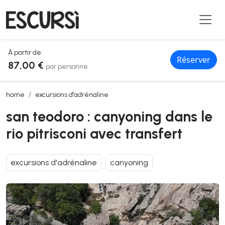
À partir de:
Réserver
87,00 €
par personne
san teodoro : canyoning dans le rio pitrisconi avec transfert
home
excursions d'adrénaline
san teodoro : canyoning dans le
rio pitrisconi avec transfert
excursions d'adrénaline
canyoning