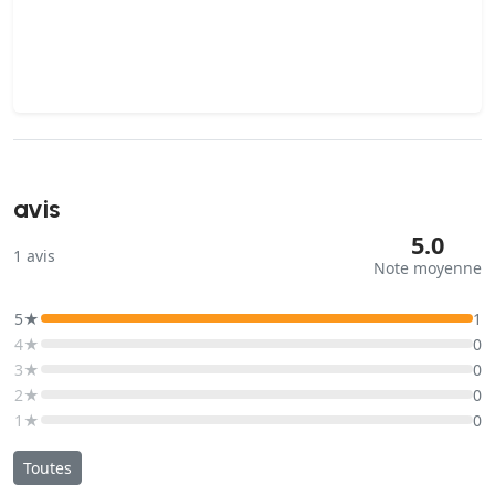
avis
5.0
1
avis
Note moyenne
5★
1
4★
0
3★
0
2★
0
1★
0
Toutes