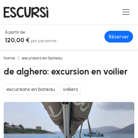
À partir de:
Réserver
120,00 €
par personne
de alghero: excursion en voilier
home
excursions en bateau
de alghero: excursion en voilier
excursions en bateau
voiliers